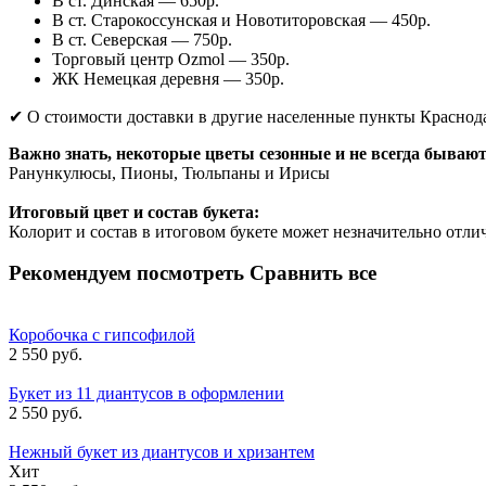
В ст. Динская — 650р.
В ст. Старокоссунская и Новотиторовская — 450р.
В ст. Северская — 750р.
Торговый центр Ozmol — 350р.
ЖК Немецкая деревня — 350р.
✔ О стоимости доставки в другие населенные пункты Краснод
Важно знать, некоторые цветы сезонные и не всегда бывают
Ранункулюсы, Пионы, Тюльпаны и Ирисы
Итоговый цвет и состав букета:
Колорит и состав в итоговом букете может незначительно отлич
Рекомендуем посмотреть
Сравнить все
Коробочка с гипсофилой
2 550 руб.
Букет из 11 диантусов в оформлении
2 550 руб.
Нежный букет из диантусов и хризантем
Хит