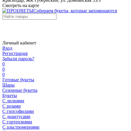
Краснодар, ЖК Губернский, ул. Домбайская 55/3
Смотреть на карте
Собираем букеты, которые запоминаются
Личный кабинет
Вход
Регистрация
Забыли пароль?
0
0
0
Готовые букеты
Шары
Сезонные букеты
Букеты
С лилиями
С розами
С гипсофилами
С диантусами
С гортензиями
С альстромериями