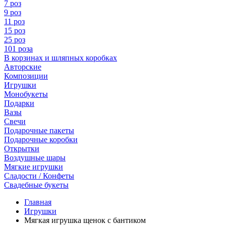
7 роз
9 роз
11 роз
15 роз
25 роз
101 роза
В корзинах и шляпных коробках
Авторские
Композиции
Игрушки
Монобукеты
Подарки
Вазы
Свечи
Подарочные пакеты
Подарочные коробки
Открытки
Воздушные шары
Мягкие игрушки
Сладости / Конфеты
Свадебные букеты
Главная
Игрушки
Мягкая игрушка щенок с бантиком