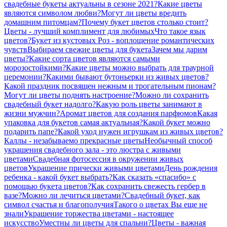
свадебные букеты актуальны в сезоне 2021?
Какие цветы
являются символом любви?
Могут ли цветы вредить
домашним питомцам?
Почему букет цветов столько стоит?
Цветы - лучший комплимент для любимых
Что такое язык
цветов?
Букет из кустовых Роз - воплощение романтических
чувств
Выбираем свежие цветы для букета
Зачем мы дарим
цветы?
Какие сорта цветов являются самыми
морозостойкими?
Какие цветы можно выбрать для траурной
церемонии?
Какими бывают бутоньерки из живых цветов?
Какой праздник посвящен нежным и трогательным пионам?
Могут ли цветы поднять настроение?
Можно ли сохранить
свадебный букет надолго?
Какую роль цветы занимают в
жизни мужчин?
Аромат цветов для создания парфюмов
Какая
упаковка для букетов самая актуальная?
Какой букет можно
подарить папе?
Какой уход нужен игрушкам из живых цветов?
Каллы - незабываемо прекрасные цветы
Необычный способ
украшения свадебного зала - это люстра с живыми
цветами
Свадебная фотосессия в окружении живых
цветов
Украшение прически живыми цветами
День рождения
ребенка - какой букет выбрать?
Как сказать «спасибо» с
помощью букета цветов?
Как сохранить свежесть гербер в
вазе?
Можно ли лечиться цветами?
Свадебный букет, как
символ счастья и благополучия
Такого о цветах Вы еще не
знали
Украшение торжества цветами - настоящее
искусство
Уместны ли цветы для спальни?
Цветы - важная