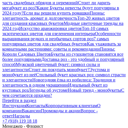
часть свадебных обрядов и церемоний
Стоит ли дарить
мегабукет из роз?
Какие Букеты невесты будут популярны в
2024 году?
Если вы решили купить ромашки
Пионы:
элегантность, аромат и долговечность
Топ-20 живых цветов
для создания красивых букетов
Модные цветочные тренды на
2024 год
Искусство аранжировки цветов
Топ-10 самых
экзотических цветов для озеленения интерьера
Особенности
выращивания редких и необычных сортов роз
7 самых
популярных цветов для свадебных букетов
Как ухаживать за
комнатными растениями: советы и рекомендации
Пионы:
Короли Садовых Цветов
Букеты из сухоцветов становятся все
более популярными
Доставка роз - это удобный и популярный
способ
Мужской цветочный букет: символ силы и
элегантности
Стоит ли покупать монобукет?
Эустома и
монобукет из неё
Стильный букет красных роз: символ страсти
и элегантности
Новогодняя ёлка из нобилиса: Традиция и
элегантность в одном украшении
Идеальный букет из
кустовых роз
Легенды об эустоме
Новый тренд - монобукеты
С
чем сочетаются орхидеи?
Перейти в раздел
Инструкция
Контакты
Корпоративным клиентам
О
компании
Вакансии
Промокоды и акции
Вопрос -
ответ
Награды
+7 (918) 119 18 18
Менеджер - Флорист