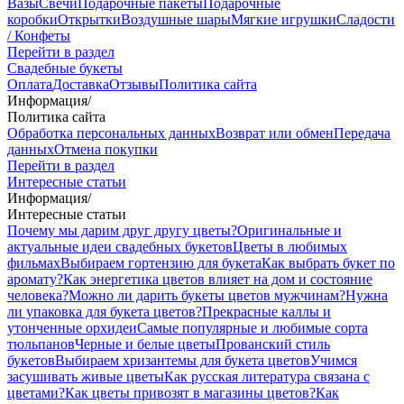
Вазы
Свечи
Подарочные пакеты
Подарочные
коробки
Открытки
Воздушные шары
Мягкие игрушки
Сладости
/ Конфеты
Перейти в раздел
Свадебные букеты
Оплата
Доставка
Отзывы
Политика сайта
Информация
/
Политика сайта
Обработка персональных данных
Возврат или обмен
Передача
данных
Отмена покупки
Перейти в раздел
Интересные статьи
Информация
/
Интересные статьи
Почему мы дарим друг другу цветы?
Оригинальные и
актуальные идеи свадебных букетов
Цветы в любимых
фильмах
Выбираем гортензию для букета
Как выбрать букет по
аромату?
Как энергетика цветов влияет на дом и состояние
человека?
Можно ли дарить букеты цветов мужчинам?
Нужна
ли упаковка для букета цветов?
Прекрасные каллы и
утонченные орхидеи
Самые популярные и любимые сорта
тюльпанов
Черные и белые цветы
Прованский стиль
букетов
Выбираем хризантемы для букета цветов
Учимся
засушивать живые цветы
Как русская литература связана с
цветами?
Как цветы привозят в магазины цветов?
Как