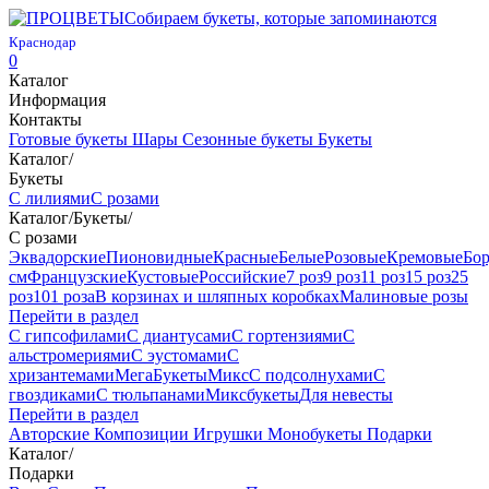
Собираем букеты, которые запоминаются
Краснодар
0
Каталог
Информация
Контакты
Готовые букеты
Шары
Сезонные букеты
Букеты
Каталог
/
Букеты
С лилиями
С розами
Каталог
/
Букеты
/
С розами
Эквадорские
Пионовидные
Красные
Белые
Розовые
Кремовые
Бо
см
Французские
Кустовые
Российские
7 роз
9 роз
11 роз
15 роз
25
роз
101 роза
В корзинах и шляпных коробках
Малиновые розы
Перейти в раздел
С гипсофилами
С диантусами
С гортензиями
С
альстромериями
С эустомами
С
хризантемами
МегаБукеты
Микс
С подсолнухами
С
гвоздиками
С тюльпанами
Миксбукеты
Для невесты
Перейти в раздел
Авторские
Композиции
Игрушки
Монобукеты
Подарки
Каталог
/
Подарки