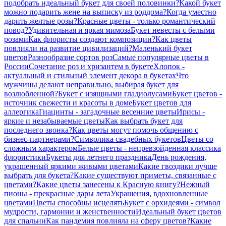
подобрать идеальный букет для своей половинки?
Какой букет
можно подарить жене на выписку из роддома?
Когда уместно
дарить желтые розы?
Красные цветы - только романтический
повод?
Удивительная и яркая мимоза
Букет невесты с белыми
розами
Как флористы создают композиции?
Как цветы
повлияли на развитие цивилизаций?
Маленький букет
цветов
Разнообразие сортов роз
Самые популярные цветы в
России
Сочетание роз и хризантем в букете
Хлопок -
актуальный и стильный элемент декора в букетах
Что
мужчины делают неправильно, выбирая букет для
возлюбленной?
Букет с изящными гладиолусами
Букет цветов -
источник свежести и красоты в доме
Букет цветов для
аллергика
Гиацинты - загадочные весенние цветы
Ирисы -
яркие и незабываемые цветы
Как выбрать букет для
последнего звонка?
Как цветы могут помочь общению с
бизнес-партнерами?
Символика свадебных букетов
Цветы со
сложным характером
Белые цветы - непревзойденная классика
флористики
Букеты для летнего праздника
День рождения,
украшенный яркими живыми цветами
Какие гвоздики лучше
выбрать для букета?
Какие существуют приметы, связанные с
цветами?
Какие цветы занесены к Красную книгу?
Нежный
пионы - прекрасные дары лета
Украшения, вдохновленные
цветами
Цветы способны исцелять
Букет с орхидеями - символ
мудрости, гармонии и женственности
Идеальный букет цветов
для спальни
Как пандемия повлияла на сферу цветов?
Какие