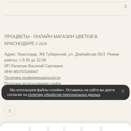
ПРОЦВЕТЫ - ОНЛАЙН МАГАЗИН ЦВЕТОВ В
КРАСНОДАРЕ
© 2026
Адрес: Краснодар, ЖК Губернский, ул. Домбайская 55/3. Режим
работы: с 8.00 до 22.00.
ИП Липаткин Василий Сергеевич
ИНН 860703184947
Политика конфиденциальности
Политика использования cookie
Публичная оферта
Мы используем файлы «cookie». Оставаясь на сайте вы даете
согласие на
политику обработки персональных данных
Пользовательское соглашение