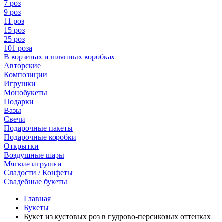
7 роз
9 роз
11 роз
15 роз
25 роз
101 роза
В корзинах и шляпных коробках
Авторские
Композиции
Игрушки
Монобукеты
Подарки
Вазы
Свечи
Подарочные пакеты
Подарочные коробки
Открытки
Воздушные шары
Мягкие игрушки
Сладости / Конфеты
Свадебные букеты
Главная
Букеты
Букет из кустовых роз в пудрово-персиковых оттенках