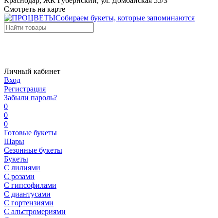
Краснодар, ЖК Губернский, ул. Домбайская 55/3
Смотреть на карте
Собираем букеты, которые запоминаются
Личный кабинет
Вход
Регистрация
Забыли пароль?
0
0
0
Готовые букеты
Шары
Сезонные букеты
Букеты
С лилиями
С розами
С гипсофилами
С диантусами
С гортензиями
С альстромериями