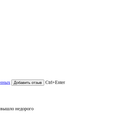
анных
Ctrl+Enter
е вышло недорого