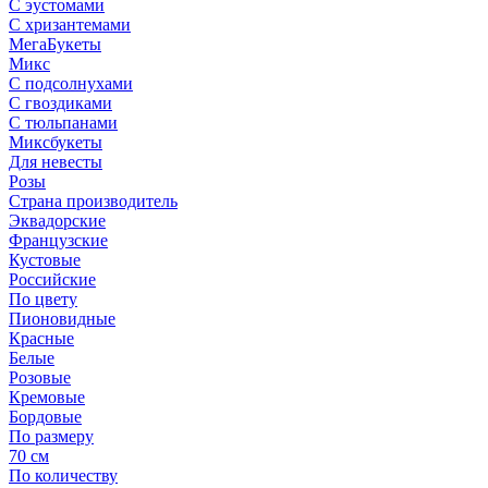
С эустомами
С хризантемами
МегаБукеты
Микс
С подсолнухами
С гвоздиками
С тюльпанами
Миксбукеты
Для невесты
Розы
Страна производитель
Эквадорские
Французские
Кустовые
Российские
По цвету
Пионовидные
Красные
Белые
Розовые
Кремовые
Бордовые
По размеру
70 см
По количеству