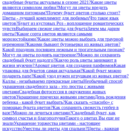
свадебные букеты актуальны в сезоне 2021?
Какие цветы
являются символом любви?
Могут ли цветы вредить
домашним питомцам?
Почему букет цветов столько стоит?
Цветы - лучший комплимент для любимых
Что такое язык
цветов?
Букет из кустовых Роз - воплощение романтических
чувств
Выбираем свежие цветы для букета
Зачем мы дарим
цветы?
Какие сорта цветов являются самыми
морозостойкими?
Какие цветы можно выбрать для траурной
церемонии?
Какими бывают бутоньерки из живых цветов?
Какой праздник посвящен нежным и трогательным пионам?
Могут ли цветы поднять настроение?
Можно ли сохранить
свадебный букет надолго?
Какую роль цветы занимают в
жизни мужчин?
Аромат цветов для создания парфюмов
Какая
упаковка для букетов самая актуальная?
Какой букет можно
подарить папе?
Какой уход нужен игрушкам из живых цветов?
Каллы - незабываемо прекрасные цветы
Необычный способ
украшения свадебного зала - это люстра с живыми
цветами
Свадебная фотосессия в окружении живых
цветов
Украшение прически живыми цветами
День рождения
ребенка - какой букет выбрать?
Как сказать «спасибо» с
помощью букета цветов?
Как сохранить свежесть гербер в
вазе?
Можно ли лечиться цветами?
Свадебный букет, как
символ счастья и благополучия
Такого о цветах Вы еще не
знали
Украшение торжества цветами - настоящее
искусство
Уместны ли цветы для спальни?
Цветы - важная