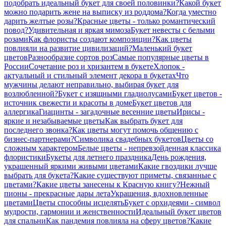
подобрать идеальный букет для своей половинки?
Какой букет
можно подарить жене на выписку из роддома?
Когда уместно
дарить желтые розы?
Красные цветы - только романтический
повод?
Удивительная и яркая мимоза
Букет невесты с белыми
розами
Как флористы создают композиции?
Как цветы
повлияли на развитие цивилизаций?
Маленький букет
цветов
Разнообразие сортов роз
Самые популярные цветы в
России
Сочетание роз и хризантем в букете
Хлопок -
актуальный и стильный элемент декора в букетах
Что
мужчины делают неправильно, выбирая букет для
возлюбленной?
Букет с изящными гладиолусами
Букет цветов -
источник свежести и красоты в доме
Букет цветов для
аллергика
Гиацинты - загадочные весенние цветы
Ирисы -
яркие и незабываемые цветы
Как выбрать букет для
последнего звонка?
Как цветы могут помочь общению с
бизнес-партнерами?
Символика свадебных букетов
Цветы со
сложным характером
Белые цветы - непревзойденная классика
флористики
Букеты для летнего праздника
День рождения,
украшенный яркими живыми цветами
Какие гвоздики лучше
выбрать для букета?
Какие существуют приметы, связанные с
цветами?
Какие цветы занесены к Красную книгу?
Нежный
пионы - прекрасные дары лета
Украшения, вдохновленные
цветами
Цветы способны исцелять
Букет с орхидеями - символ
мудрости, гармонии и женственности
Идеальный букет цветов
для спальни
Как пандемия повлияла на сферу цветов?
Какие