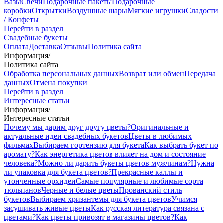
Вазы
Свечи
Подарочные пакеты
Подарочные
коробки
Открытки
Воздушные шары
Мягкие игрушки
Сладости
/ Конфеты
Перейти в раздел
Свадебные букеты
Оплата
Доставка
Отзывы
Политика сайта
Информация
/
Политика сайта
Обработка персональных данных
Возврат или обмен
Передача
данных
Отмена покупки
Перейти в раздел
Интересные статьи
Информация
/
Интересные статьи
Почему мы дарим друг другу цветы?
Оригинальные и
актуальные идеи свадебных букетов
Цветы в любимых
фильмах
Выбираем гортензию для букета
Как выбрать букет по
аромату?
Как энергетика цветов влияет на дом и состояние
человека?
Можно ли дарить букеты цветов мужчинам?
Нужна
ли упаковка для букета цветов?
Прекрасные каллы и
утонченные орхидеи
Самые популярные и любимые сорта
тюльпанов
Черные и белые цветы
Прованский стиль
букетов
Выбираем хризантемы для букета цветов
Учимся
засушивать живые цветы
Как русская литература связана с
цветами?
Как цветы привозят в магазины цветов?
Как