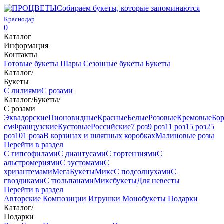
Собираем букеты, которые запоминаются
Краснодар
0
Каталог
Информация
Контакты
Готовые букеты
Шары
Сезонные букеты
Букеты
Каталог
/
Букеты
С лилиями
С розами
Каталог
/
Букеты
/
С розами
Эквадорские
Пионовидные
Красные
Белые
Розовые
Кремовые
Бо
см
Французские
Кустовые
Российские
7 роз
9 роз
11 роз
15 роз
25
роз
101 роза
В корзинах и шляпных коробках
Малиновые розы
Перейти в раздел
С гипсофилами
С диантусами
С гортензиями
С
альстромериями
С эустомами
С
хризантемами
МегаБукеты
Микс
С подсолнухами
С
гвоздиками
С тюльпанами
Миксбукеты
Для невесты
Перейти в раздел
Авторские
Композиции
Игрушки
Монобукеты
Подарки
Каталог
/
Подарки