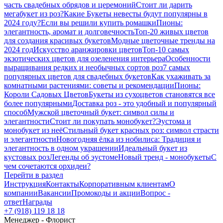
часть свадебных обрядов и церемоний
Стоит ли дарить
мегабукет из роз?
Какие Букеты невесты будут популярны в
2024 году?
Если вы решили купить ромашки
Пионы:
элегантность, аромат и долговечность
Топ-20 живых цветов
для создания красивых букетов
Модные цветочные тренды на
2024 год
Искусство аранжировки цветов
Топ-10 самых
экзотических цветов для озеленения интерьера
Особенности
выращивания редких и необычных сортов роз
7 самых
популярных цветов для свадебных букетов
Как ухаживать за
комнатными растениями: советы и рекомендации
Пионы:
Короли Садовых Цветов
Букеты из сухоцветов становятся все
более популярными
Доставка роз - это удобный и популярный
способ
Мужской цветочный букет: символ силы и
элегантности
Стоит ли покупать монобукет?
Эустома и
монобукет из неё
Стильный букет красных роз: символ страсти
и элегантности
Новогодняя ёлка из нобилиса: Традиция и
элегантность в одном украшении
Идеальный букет из
кустовых роз
Легенды об эустоме
Новый тренд - монобукеты
С
чем сочетаются орхидеи?
Перейти в раздел
Инструкция
Контакты
Корпоративным клиентам
О
компании
Вакансии
Промокоды и акции
Вопрос -
ответ
Награды
+7 (918) 119 18 18
Менеджер - Флорист